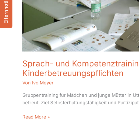
Elternhotline
Sprach- und Kompetenztraining
Kinderbetreuungspflichten
Von
Ivo Meyer
Gruppentraining für Mädchen und junge Mütter in Utte
betreut. Ziel Selbsterhaltungsfähigkeit und Partizipa
Sprach-
Read More »
und
Kompetenztraining
speziell