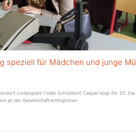
 speziell für Mädchen und junge Müt
ndorf, Lindenplatz 1 oder Schüttdorf, Caspar-Vogl-Str. 23. Die
tion an der Gesellschaft ermöglichen