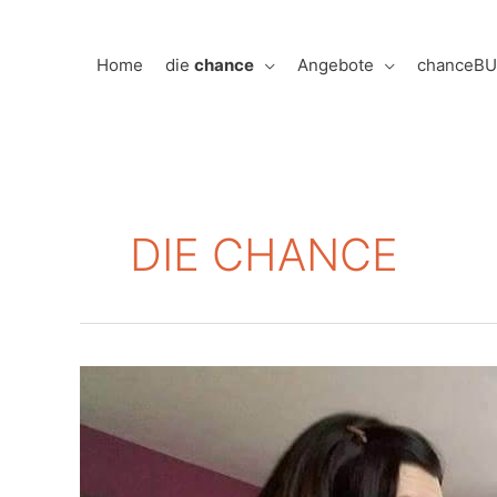
Zum
Inhalt
Home
die
chance
Angebote
chanceB
springen
DIE CHANCE