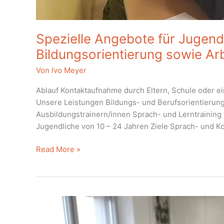
Spezielle Angebote für Jugen
Bildungsorientierung sowie Arb
Von
Ivo Meyer
Ablauf Kontaktaufnahme durch Eltern, Schule oder ei
Unsere Leistungen Bildungs- und Berufsorientierung
Ausbildungstrainern/innen Sprach- und Lerntraining
Jugendliche von 10 – 24 Jahren Ziele Sprach- und 
Spezielle
Read More »
Angebote
für
Jugendliche
mit
erhöhtem
Bedarf