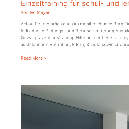
Einzeltraining für schul- und
Von
Ivo Meyer
Ablauf Erstgespräch auch im mobilen chance Büro E
Individuelle Bildungs- und Berufsorientierung Ausbi
Gewaltpräventionstraining Hilfe bei der Lehrstelle
ausbildenden Betrieben, Eltern, Schule sowie anderen
Einzeltraining
Read More »
für
schul-
und
lehrabbruchsgefährdete
Jugendliche
(auch
digital
möglich)