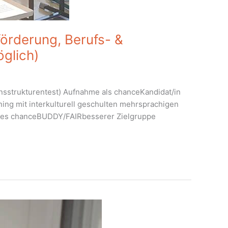
förderung, Berufs- &
öglich)
ensstrukturentest) Aufnahme als chanceKandidat/in
ing mit interkulturell geschulten mehrsprachigen
eines chanceBUDDY/FAIRbesserer Zielgruppe