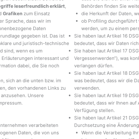
griffe leserfreundlich erklärt
,
Behörden finden Sie weite
nd
Grafiken
zum Einsatz
die Herkunft der Daten, w
her Sprache, dass wir im
ob Profiling durchgeführt
sonenbezogene Daten
werden, um zu einem persö
rundlage gegeben ist. Das ist
Sie haben laut Artikel 16 DS
klare und juristisch-technische
bedeutet, dass wir Daten richt
ard sind, wenn es um
Sie haben laut Artikel 17 DS
n Erläuterungen interessant und
Vergessenwerden“), was konk
ormation dabei, die Sie noch
verlangen dürfen.
Sie haben laut Artikel 18 DS
n, sich an die unten bzw. im
was bedeutet, dass wir die D
en, den vorhandenen Links zu
verwenden.
en anzusehen. Unsere
Sie haben laut Artikel 19 DS
Impressum.
bedeutet, dass wir Ihnen auf
Verfügung stellen.
Sie haben laut Artikel 21 DS
 Unternehmen verarbeiteten
Durchsetzung eine Änderung d
ogenen Daten, die von uns
Wenn die Verarbeitung Ihrer