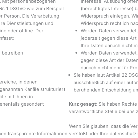
en. Mit personenbezogenen
Interesse, Ausübung öffentl
 Nr. 1 DSGVO wie zum Beispiel
(berechtigtes Interesse) 
er Person. Die Verarbeitung
Widerspruch einlegen. Wir
ere Dienstleistungen und
Widerspruch rechtlich n
ne oder offline. Der
Werden Daten verwendet, 
fasst:
jederzeit gegen diese Art
Ihre Daten danach nicht m
r betreiben
Werden Daten verwendet, u
gegen diese Art der Daten
danach nicht mehr für Pro
Sie haben laut Artikel 22 DS
Bereiche, in denen
ausschließlich auf einer auto
enannten Kanäle strukturiert
beruhenden Entscheidung un
äle mit Ihnen in
enenfalls gesondert
Kurz gesagt:
Sie haben Rechte –
verantwortliche Stelle bei uns 
Wenn Sie glauben, dass die Ve
nen transparente Informationen
verstößt oder Ihre datenschutz