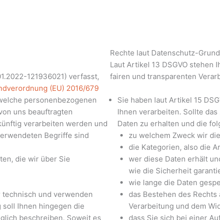
Rechte laut Datenschutz-Grun
Laut Artikel 13 DSGVO stehen I
1.2022-121936021) verfasst,
fairen und transparenten Vera
ndverordnung (EU) 2016/679
, welche personenbezogenen
Sie haben laut Artikel 15 DS
 von uns beauftragten
Ihnen verarbeiten. Sollte das
ukünftig verarbeiten werden und
Daten zu erhalten und die fo
verwendeten Begriffe sind
zu welchem Zweck wir die
die Kategorien, also die A
en, die wir über Sie
wer diese Daten erhält un
wie die Sicherheit garant
wie lange die Daten gesp
r technisch und verwenden
das Bestehen des Rechts 
 soll Ihnen hingegen die
Verarbeitung und dem Wid
glich beschreiben. Soweit es
dass Sie sich bei einer A