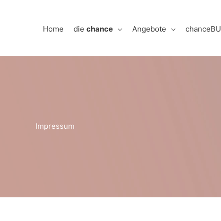
Zum
Inhalt
Home
die
chance
Angebote
chanceB
springen
Impressum