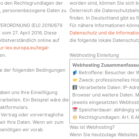
lso den Rechtsgrundlagen der
worden sind, können Sie sich b
n, personenbezogene Daten zu
Österreich die Datenschutzbeh
finden. In Deutschland gibt es
ie VERORDNUNG (EU) 2016/679
Für nähere Informationen könne
 27. April 2016. Diese
Datenschutz und die Information
bstverständlich online auf
die folgende lokale Datenschut
eur-lex.europa.eu/legal-
en.
Webhosting Einleitung
Webhosting Zusammenfassu
ine der folgenden Bedingungen
Betroffene: Besucher der 
Zweck: professionelles Hos
Verarbeitete Daten: IP-Adr
haben uns Ihre Einwilligung
Browser und weitere Daten. Me
rbeiten. Ein Beispiel wäre die
jeweils eingesetzten Webhosti
aktformulars.
Speicherdauer: abhängig vo
 Vertrag oder vorvertragliche
Rechtsgrundlagen: Art. 6 Ab
 wir Ihre Daten. Wenn wir zum
Was ist Webhosting?
 benötigen wir vorab
Wenn Sie heutzutage Websites