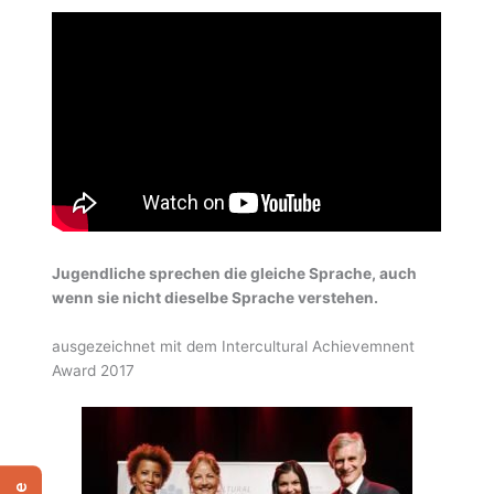
Jugendliche sprechen die gleiche Sprache, auch
wenn sie nicht dieselbe Sprache verstehen.
ausgezeichnet mit dem Intercultural Achievemnent
Award 2017