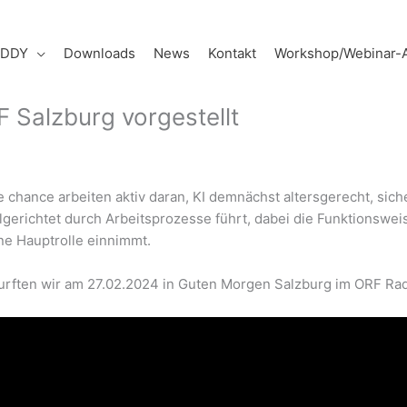
UDDY
Downloads
News
Kontakt
Workshop/Webinar-
 Salzburg vorgestellt
ie chance arbeiten aktiv daran, KI demnächst altersgerecht, sic
lgerichtet durch Arbeitsprozesse führt, dabei die Funktionswei
e Hauptrolle einnimmt.
rften wir am 27.02.2024 in Guten Morgen Salzburg im ORF Radi