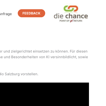
FEEDBACK
Anfrage
her und zielgerichtet einsetzen zu können. Für diesen
se und Besonderheiten von KI versinnbildlicht, sowie
o Salzburg vorstellen.