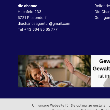
die chance
Rollende
Hochfeld 233
Die Cha
5721 Piesendorf
Gelingen
diechanceagentur@gmail.com
Tel +43 664 85 65 777
Um unsere Webseite für Sie optimal zu gestalten
Copyright © 202