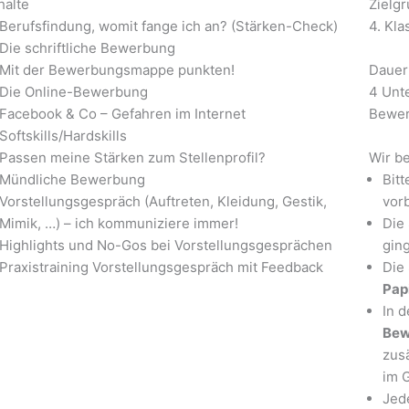
halte
Zielg
Berufsfindung, womit fange ich an? (Stärken-Check)
4. Kl
Die schriftliche Bewerbung
Mit der Bewerbungsmappe punkten!
Dauer
Die Online-Bewerbung
4 Unte
Facebook & Co – Gefahren im Internet
Bewer
Softskills/Hardskills
Passen meine Stärken zum Stellenprofil?
Wir b
Mündliche Bewerbung
Bit
Vorstellungsgespräch (Auftreten, Kleidung, Gestik,
vor
Mimik, …) – ich kommuniziere immer!
Die 
Highlights und No-Gos bei Vorstellungsgesprächen
gin
Praxistraining Vorstellungsgespräch mit Feedback
Die
Pap
In 
Bew
zus
im 
Jede