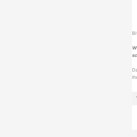
Bi
Wi
sc
Da
Ih