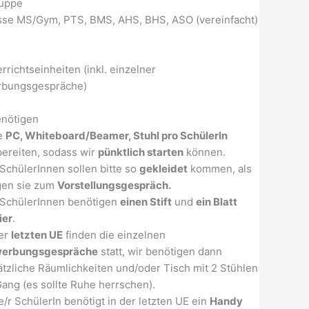
ruppe
asse MS/Gym, PTS, BMS, AHS, BHS, ASO (vereinfacht)
rrichtseinheiten (inkl. einzelner
bungsgespräche)
enötigen
te
PC, Whiteboard/Beamer, Stuhl pro SchülerIn
bereiten, sodass wir
pünktlich starten
können.
SchülerInnen sollen bitte so
gekleidet
kommen, als
gen sie zum
Vorstellungsgespräch.
 SchülerInnen benötigen
einen Stift
und
ein Blatt
ier
.
der
letzten UE
finden die einzelnen
erbungsgespräche
statt, wir benötigen dann
ätzliche Räumlichkeiten und/oder Tisch mit 2 Stühlen
Gang (es sollte Ruhe herrschen).
/r SchülerIn benötigt in der letzten UE ein
Handy