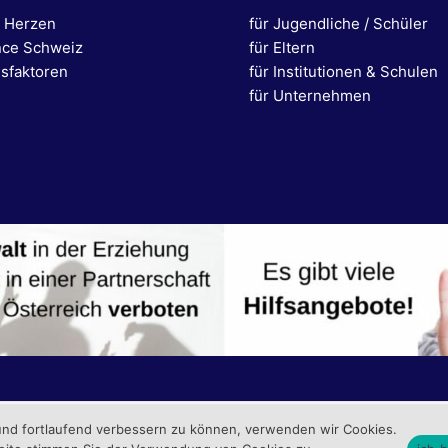
 Herzen
für Jugendliche / Schüler
nce Schweiz
für Eltern
sfaktoren
für Institutionen & Schulen
für Unternehmen
 und fortlaufend verbessern zu können, verwenden wir Cookies.
6 die chance Agentur gemeinnützige GmbH |
Datenschutzerklä