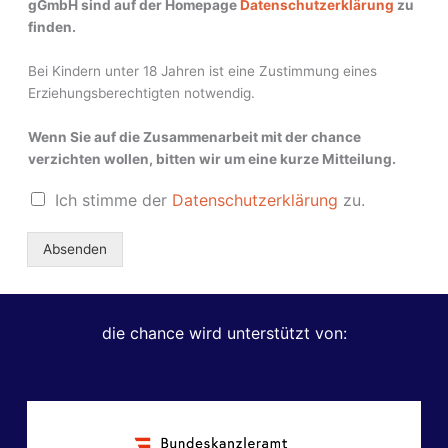
gGmbH sind auf der Homepage
Datenschutzerklärung
zu
finden.
Bei Kindern unter 18 Jahren ist eine Zustimmung eines
Erziehungsberechtigten notwendig.
Wenn Sie auf die Zusammenarbeit mit der chance
verzichten wollen, bitten wir um eine kurze Mitteilung.
D
Ich stimme der
Datenschutzerklärung
zu.
a
t
Absenden
e
n
s
c
die chance wird unterstützt von:
h
u
t
z
e
r