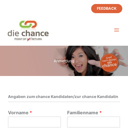
Zum
FEEDBACK
Inhalt
springen
Anmeldung
Angaben zum chance Kandidaten/zur chance Kandidatin
Vorname
*
Familienname
*