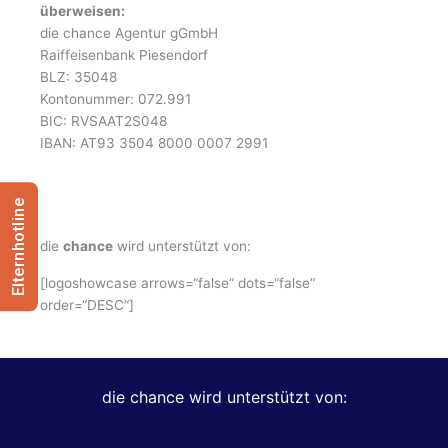
überweisen:
die chance Agentur gGmbH
Raiffeisenbank Piesendorf
BLZ: 35048
Kontonummer: 072.991
BIC: RVSAAT2S048
IBAN: AT93 3504 8000 0007 2991
Elternhotline
die
chance
wird unterstützt von:
[logoshowcase arrows=“false“ dots=“false“
order=“DESC“]
die chance wird unterstützt von: